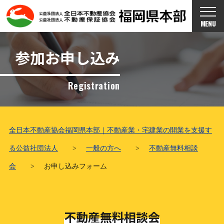
MENU
参加お申し込み
Registration
全日本不動産協会福岡県本部｜不動産業・宅建業の開業を支援す
る公益社団法人
>
一般の方へ
>
不動産無料相談
会
>
お申し込みフォーム
不動産無料相談会