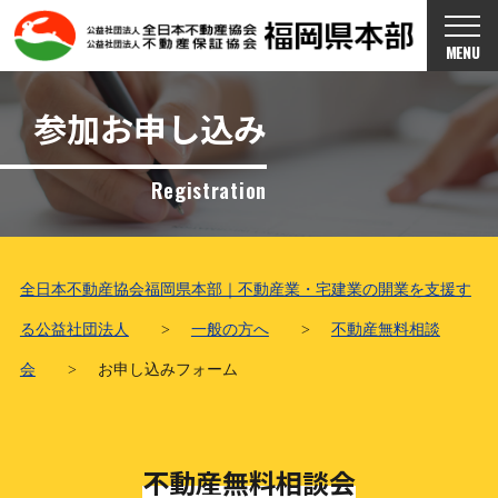
MENU
参加お申し込み
Registration
全日本不動産協会福岡県本部｜不動産業・宅建業の開業を支援す
る公益社団法人
>
一般の方へ
>
不動産無料相談
会
>
お申し込みフォーム
不動産無料相談会