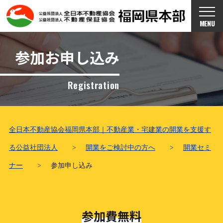
MENU
参加お申し込み
Registration
全日本不動産協会福岡県本部｜不動産業・宅建業の開業を支援す
る公益社団法人
>
開業をご検討中の方へ
>
開業セミ
ナー
>
参加申し込み
参加費無料